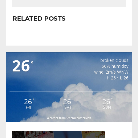
RELATED POSTS
METEO BAIA DE ARIES
26
broken clouds
°
56% humidity
wind: 2m/s WNW
H 26 • L 26
26
26
26
°
°
°
FRI
SAT
SUN
Weather from OpenWeatherMap