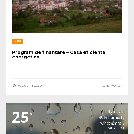
STIRI
Program de finantare – Casa eficienta
energetica
...
AUGUST 11, 2020
READ MORE
METEO BAIA DE ARIES
25
light rain
°
39% humidity
wind: 2m/s S
H 25 • L 25