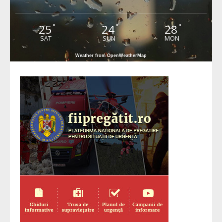
25
24
28
°
°
°
SAT
SUN
MON
Weather from OpenWeatherMap