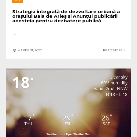
STIRI
Strategia integrată de dezvoltare urbană a
oraşului Baia de Arieş şi Anunţul publicării
acesteia pentru dezbatere publică
...
MARTIE 31, 2022
READ MORE
METEO BAIA DE ARIES
18
clear sky
°
69% humidity
wind: 2m/s NNW
H 18 • L 18
17
29
26
°
°
°
THU
FRI
SAT
Weather from OpenWeatherMap