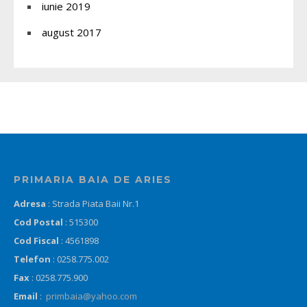
iunie 2019
august 2017
PRIMARIA BAIA DE ARIES
Adresa
: Strada Piata Baii Nr.1
Cod Postal
: 515300
Cod Fiscal
: 4561898
Telefon
: 0258.775.002
Fax
: 0258.775.900
Email
:
primbaia@yahoo.com