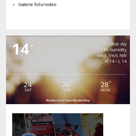
Galerie foto/video
METEO BAIA DE ARIES
14
clear sky
°
74% humidity
wind: 1m/s NW
H 14 • L 14
24
26
28
°
°
°
SAT
SUN
MON
Weather from OpenWeatherMap