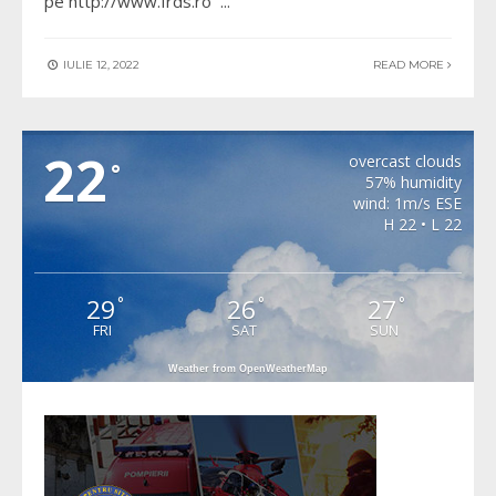
pe http://www.frds.ro
...
IULIE 12, 2022
READ MORE
METEO BAIA DE ARIES
22
overcast clouds
°
57% humidity
wind: 1m/s ESE
H 22 • L 22
29
26
27
°
°
°
FRI
SAT
SUN
Weather from OpenWeatherMap