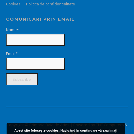
Cookies
Politica de confidentialitate
COMUNICARI PRIN EMAIL
Name*
Email*
Copyright © Primaria Baia de Aries | Powered by TNT Computers &
Acest site foloseşte cookies. Navigând în continuare vă exprimaţi
City Manager