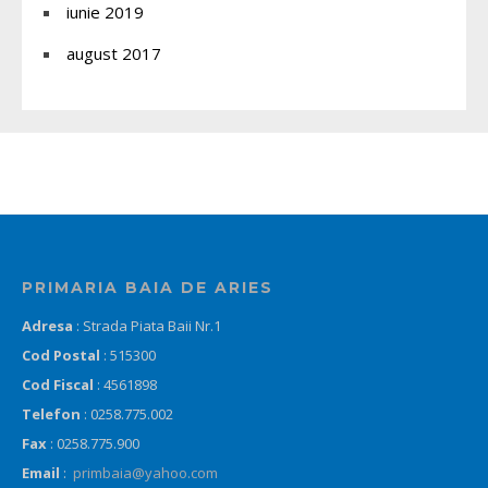
iunie 2019
august 2017
PRIMARIA BAIA DE ARIES
Adresa
: Strada Piata Baii Nr.1
Cod Postal
: 515300
Cod Fiscal
: 4561898
Telefon
: 0258.775.002
Fax
: 0258.775.900
Email
:
primbaia@yahoo.com