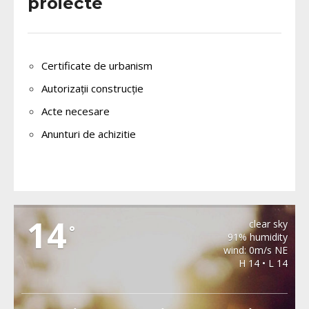
proiecte
Certificate de urbanism
Autorizații construcție
Acte necesare
Anunturi de achizitie
METEO BAIA DE ARIES
14
clear sky
°
91% humidity
wind: 0m/s NE
H 14 • L 14