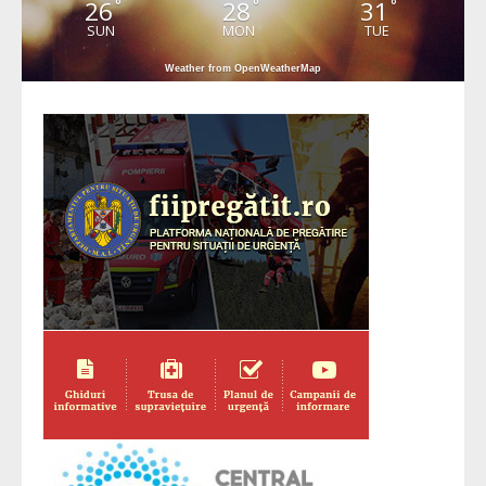
26
28
31
°
°
°
SUN
MON
TUE
Weather from OpenWeatherMap