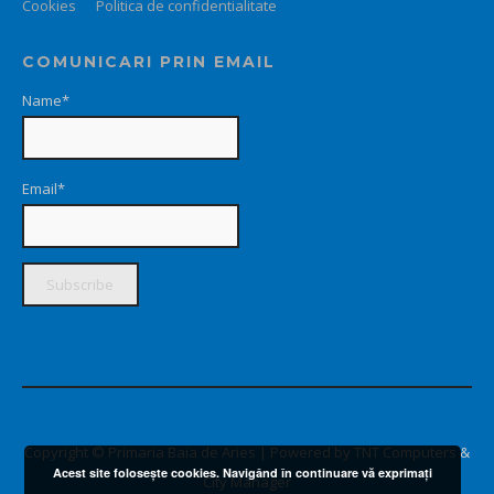
Cookies
Politica de confidentialitate
COMUNICARI PRIN EMAIL
Name*
Email*
Copyright © Primaria Baia de Aries | Powered by TNT Computers &
Acest site foloseşte cookies. Navigând în continuare vă exprimaţi
City Manager