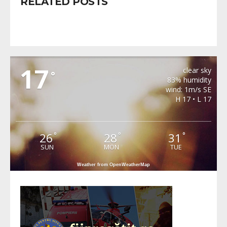
RELATED POSTS
METEO BAIA DE ARIES
17
clear sky
°
83% humidity
wind: 1m/s SE
H 17 • L 17
26
28
31
°
°
°
SUN
MON
TUE
Weather from OpenWeatherMap