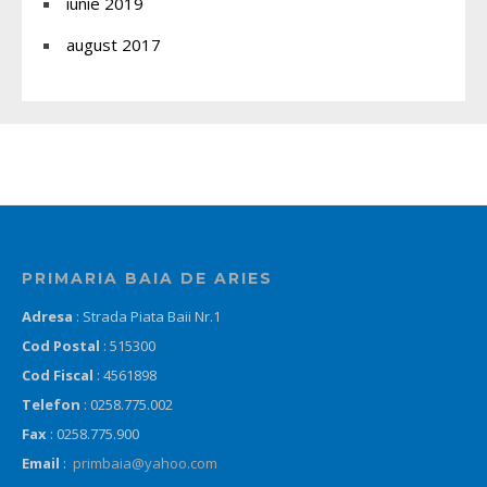
iunie 2019
august 2017
PRIMARIA BAIA DE ARIES
Adresa
: Strada Piata Baii Nr.1
Cod Postal
: 515300
Cod Fiscal
: 4561898
Telefon
: 0258.775.002
Fax
: 0258.775.900
Email
:
primbaia@yahoo.com