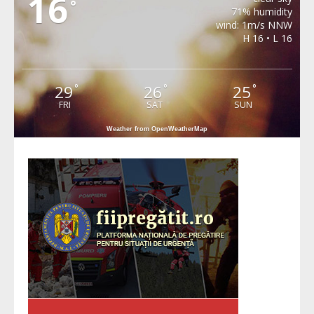
16
°
71% humidity
wind: 1m/s NNW
H 16 • L 16
29
26
25
°
°
°
FRI
SAT
SUN
Weather from OpenWeatherMap